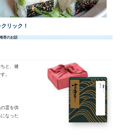
をクリック！
海苔のお話
持ちと、健
です。
先の霊を供
話になった