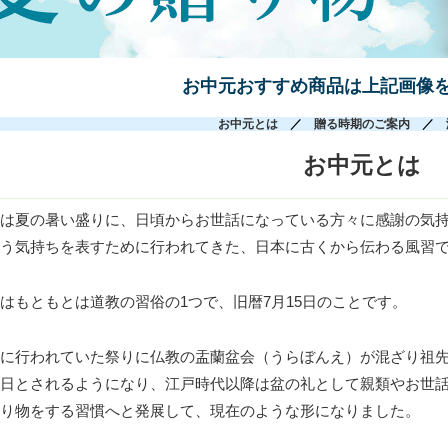
お中元おすすめ商品は上記画像
お中元とは
／
贈る時期のご案内
／
お中元とは
元は夏の暑い盛りに、日頃からお世話になっている方々に感謝の気
願う気持ちを表すために行われてきた、日本に古くから伝わる風習
はもともとは道教の習俗の1つで、旧暦7月15日のことです。
日に行われていた祭りに仏教の盂蘭盆会（うらぼんえ）が混ざり祖
る日とされるようになり、江戸時代以降は盆の礼として親類やお世
贈り物をする習慣へと発展して、現在のような形になりました。