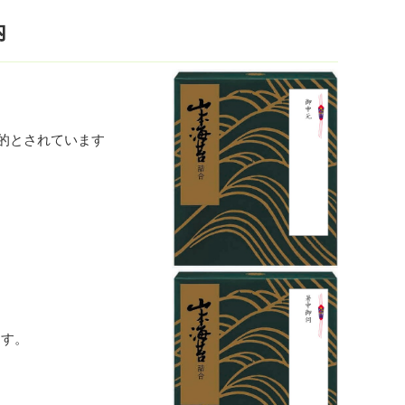
内
般的とされています
ます。