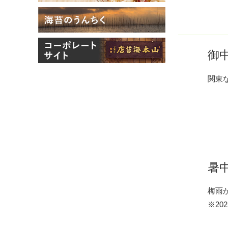
御
関東
暑
梅雨
※20