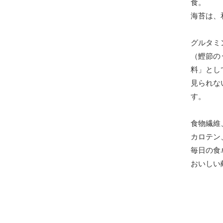
食。
海苔は、
グルタミ
（鰹節の
料」とし
見られな
す。
食物繊維
カロテン
毎日の食
おいしい