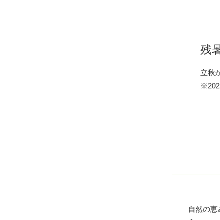
残
立秋
※20
自然の恵