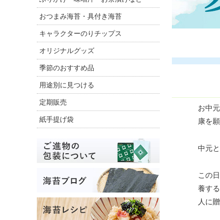
お中
康を
中元と
この
養す
人に