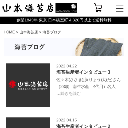
創業1849年 東京 日本橋室町 4,320円以上で送料無料
HOME
>
山本海苔店
>
海苔ブログ
2022.04.22
海苔生産者インタビュー 3
佐々木(ささき)涼(りょう)太(た)さん
（23歳 南生水産 4代目）名人
…続きを読む
2022.04.15
海苔生産者インタビュー 2