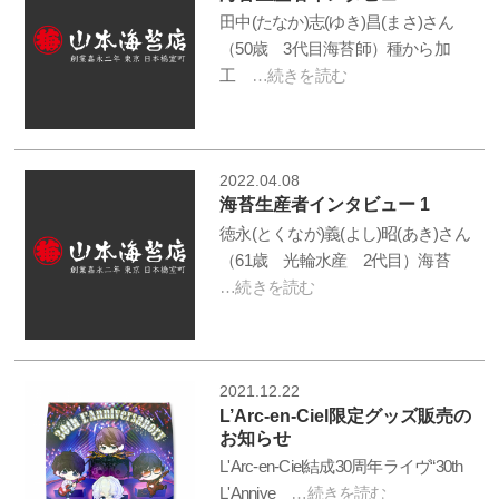
田中(たなか)志(ゆき)昌(まさ)さん
（50歳 3代目海苔師）種から加
工
…続きを読む
2022.04.08
海苔生産者インタビュー 1
徳永(とくなが)義(よし)昭(あき)さん
（61歳 光輪水産 2代目）海苔
…続きを読む
2021.12.22
L’Arc-en-Ciel限定グッズ販売の
お知らせ
L'Arc-en-Ciel結成30周年ライヴ“30th
L'Annive
…続きを読む