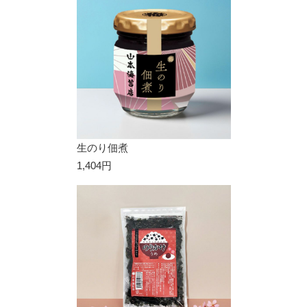
生のり佃煮
1,404円