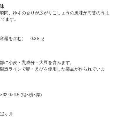
味
瞬間、ゆずの香りが広がりこしょうの風味が海苔のうま
立てます。
容器を含む） 0.3ｋｇ
部に小麦・乳成分・大豆を含みます。
製造ラインで卵・えびを使用した製品が作られていま
1×32.0×4.5 (縦×横×厚)
12ヶ月