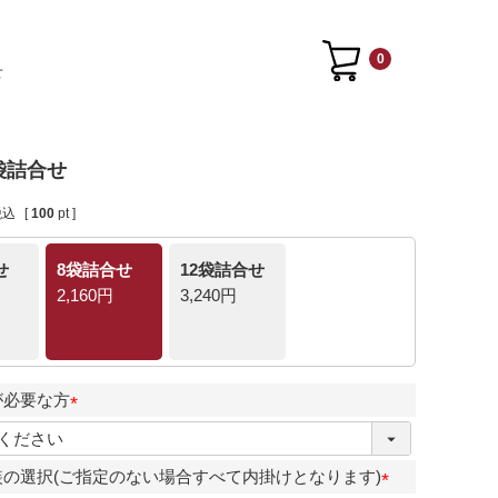
0
せ
袋詰合せ
税込
[
100
pt ]
せ
8袋詰合せ
12袋詰合せ
2,160円
3,240円
が必要な方
(
必
の選択(ご指定のない場合すべて内掛けとなります)
須