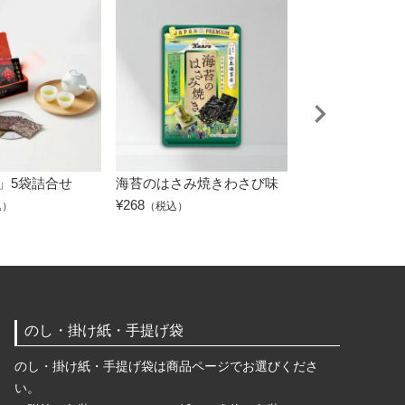
」5袋詰合せ
海苔のはさみ焼きわさび味
銘々焼海苔・味
合せ
¥
268
込）
（税込）
¥
1,944
（税込）
のし・掛け紙・手提げ袋
のし・掛け紙・手提げ袋は商品ページでお選びくださ
い。