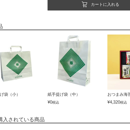
カートに入れる
品
げ袋（小）
紙手提げ袋（中）
おつまみ海
¥
0
¥
4,320
税込
税込
購入されている商品