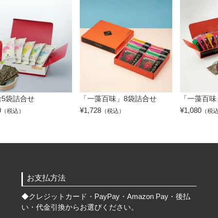
5袋詰合せ
「一藻百味」8袋詰合せ
「一藻百味
0
¥
1,728
¥
1,080
（税込）
（税込）
（税
お支払方法
◆
クレジットカード・PayPay・Amazon Pay・後払
い・代金引換からお選びください。