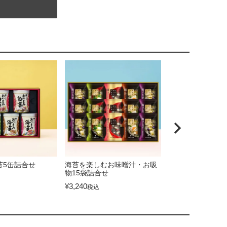
苔5缶詰合せ
海苔を楽しむお味噌汁・お吸
「紅梅」詰合せ5
物15袋詰合せ
¥
5,400
税込
¥
3,240
税込