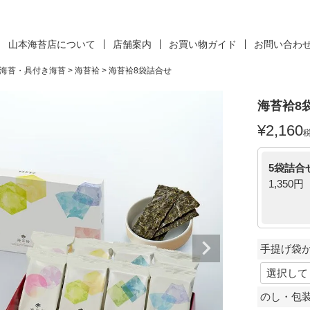
山本海苔店について
店舗案内
お買い物ガイド
お問い合わ
海苔・具付き海苔
海苔袷
海苔袷8袋詰合せ
海苔袷8
¥
2,160
5袋詰合
1,350円
手提げ袋
のし・包装