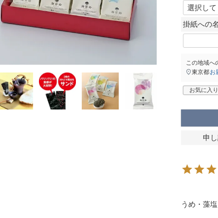
掛紙への
この地域へ
東京都
お
お気に入
申し
うめ・藻塩レ