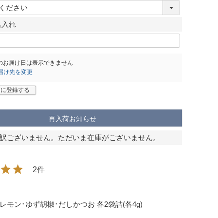
)
(
必
名入れ
須
)
のお届け日は表示できません
届け先を変更
りに登録する
再入荷お知らせ
訳ございません。ただいま在庫がございません。
2
モン･ゆず胡椒･だしかつお 各2袋詰(各4g)