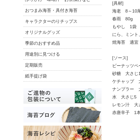
[具材]
海老 8～10
春雨 80g
もやし 1袋
にら、ミント
焼海苔 適宜
[ソース]
ピーナッツペー
砂糖 大さじ
ケチャップ 
ナンプラー 
水 大さじ5
レモン汁 大
赤唐辛子 1