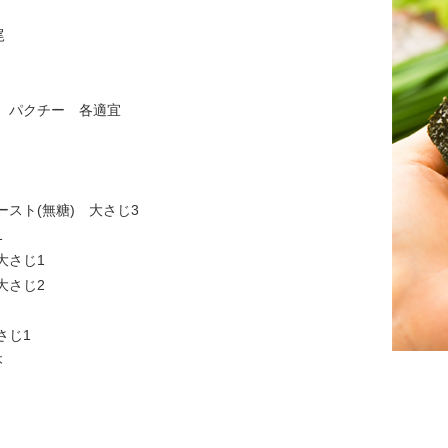
尾
、パクチー 各適宜
スト(無糖) 大さじ3
1
大さじ1
大さじ2
さじ1
本