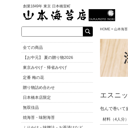
創業1849年 東京 日本橋室町
HOME
>
山本海苔
エスニッ
包んで巻いて
材料（4人分