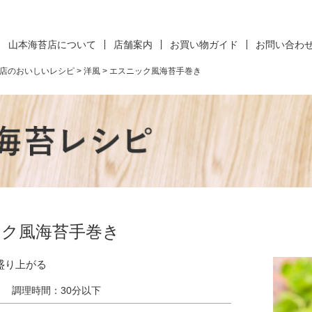
山本海苔店について
店舗案内
お買い物ガイド
お問い合わ
店のおいしいレシピ
>
洋風
>
エスニック風海苔手巻き
ク風海苔手巻き
盛り上がる
）
調理時間：30分以下