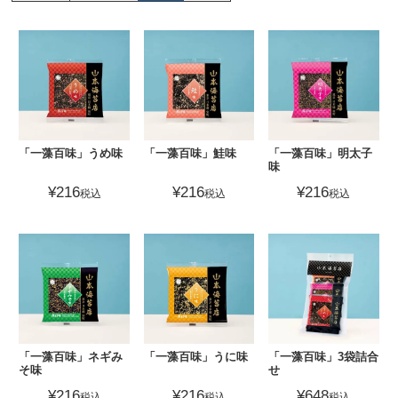
「一藻百味」うめ味
「一藻百味」鮭味
「一藻百味」明太子
味
¥
216
¥
216
¥
216
税込
税込
税込
「一藻百味」ネギみ
「一藻百味」うに味
「一藻百味」3袋詰合
そ味
せ
¥
216
¥
216
¥
648
税込
税込
税込