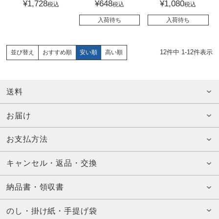
¥
1,728
¥
648
¥
1,080
税込
税込
税込
入荷待ち
入荷待ち
12
件中
1
-
12
件表示
おすすめ順
安い順
高い順
並び替え
送料
お届け
お支払方法
キャンセル・返品・交換
納品書・領収書
のし・掛け紙・手提げ袋