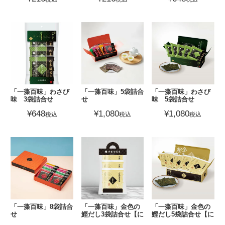
「一藻百味」わさび
「一藻百味」5袋詰合
「一藻百味」わさび
味 3袋詰合せ
せ
味 5袋詰合せ
¥
648
¥
1,080
¥
1,080
税込
税込
税込
「一藻百味」8袋詰合
「一藻百味」金色の
「一藻百味」金色の
せ
鰹だし3袋詰合せ【に
鰹だし5袋詰合せ【に
んべんコラボ】
んべんコラボ】