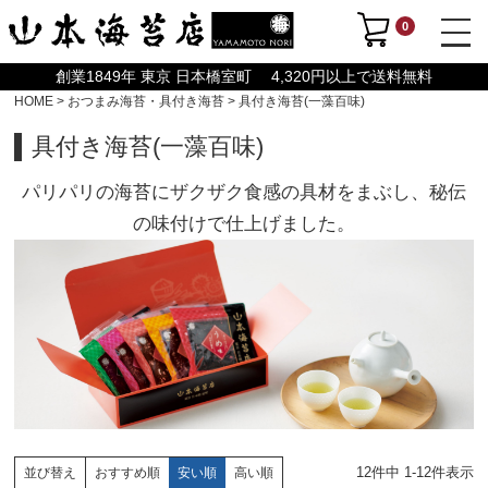
0
創業1849年 東京 日本橋室町 4,320円以上で送料無料
HOME
おつまみ海苔・具付き海苔
具付き海苔(一藻百味)
具付き海苔(一藻百味)
パリパリの海苔にザクザク食感の具材をまぶし、秘伝
の味付けで仕上げました。
12
件中
1
-
12
件表示
おすすめ順
安い順
高い順
並び替え