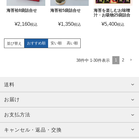
海苔袷8袋詰合せ
海苔袷5袋詰合せ
海苔を楽しむお味噌
汁・お吸物25袋詰合
せ
¥
2,160
¥
1,350
¥
5,400
税込
税込
税込
おすすめ順
安い順
高い順
並び替え
1
2
38
件中
1
-
30
件表示
送料
お届け
お支払方法
キャンセル・返品・交換