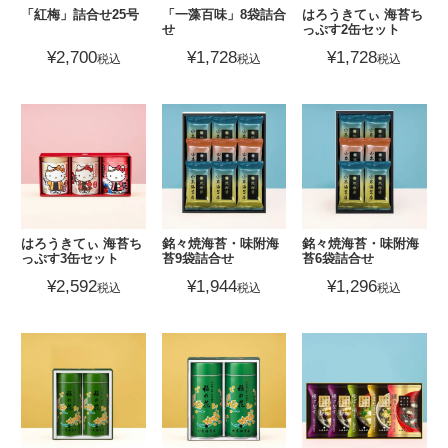
「紅梅」詰合せ25号
「一藻百味」8袋詰合
はろうきてぃ 海苔ち
せ
っぷす2缶セット
¥
2,700
¥
1,728
¥
1,728
税込
税込
税込
はろうきてぃ 海苔ち
銘々焼海苔・味附海
銘々焼海苔・味附海
っぷす3缶セット
苔9袋詰合せ
苔6袋詰合せ
¥
2,592
¥
1,944
¥
1,296
税込
税込
税込