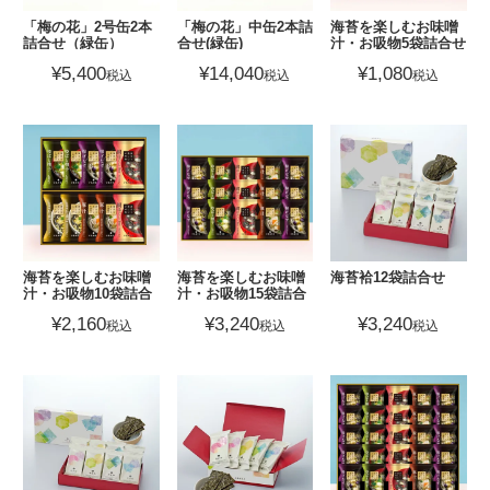
「梅の花」2号缶2本
「梅の花」中缶2本詰
海苔を楽しむお味噌
詰合せ（緑缶）
合せ(緑缶)
汁・お吸物5袋詰合せ
¥
5,400
¥
14,040
¥
1,080
税込
税込
税込
海苔を楽しむお味噌
海苔を楽しむお味噌
海苔袷12袋詰合せ
汁・お吸物10袋詰合
汁・お吸物15袋詰合
せ
せ
¥
2,160
¥
3,240
¥
3,240
税込
税込
税込