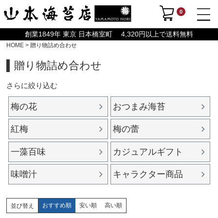
0
創業1849年 東京 日本橋室町 4,320円以上で送料無料
HOME
贈り物詰め合わせ
贈り物詰め合わせ
さらに絞り込む
梅の花
おつまみ海苔
紅梅
梅の蕾
一藻百味
カジュアルギフト
味噌汁
キャラクター商品
おすすめ順
安い順
高い順
並び替え