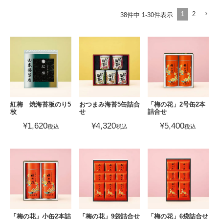
1
2
38
件中
1
-
30
件表示
紅梅 焼海苔板のり5
おつまみ海苔5缶詰合
「梅の花」2号缶2本
枚
せ
詰合せ
¥
1,620
¥
4,320
¥
5,400
税込
税込
税込
「梅の花」小缶2本詰
「梅の花」9袋詰合せ
「梅の花」6袋詰合せ