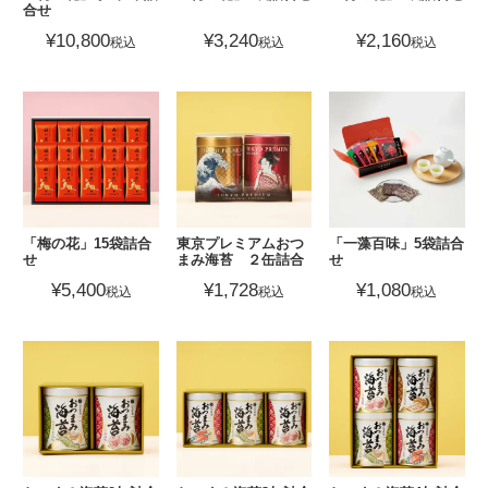
合せ
¥
10,800
¥
3,240
¥
2,160
税込
税込
税込
「梅の花」15袋詰合
東京プレミアムおつ
「一藻百味」5袋詰合
せ
まみ海苔 ２缶詰合
せ
せ
¥
5,400
¥
1,728
¥
1,080
税込
税込
税込