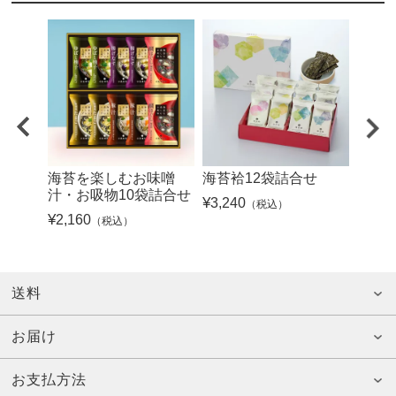
海苔を楽しむお味噌
海苔袷12袋詰合せ
海苔
汁・お吸物10袋詰合せ
¥
3,240
¥
486
（税込）
¥
2,160
（税込）
送料
お届け
お支払方法