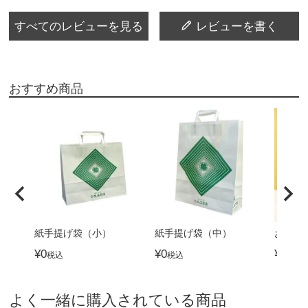
すべてのレビューを見る
レビューを書く
おすすめ商品
紙手提げ袋（小）
紙手提げ袋（中）
おつま
¥
0
¥
0
¥
4,32
税込
税込
よく一緒に購入されている商品