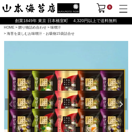
0
創業1849年 東京 日本橋室町 4,320円以上で送料無料
HOME
贈り物詰め合わせ
味噌汁
海苔を楽しむお味噌汁・お吸物15袋詰合せ