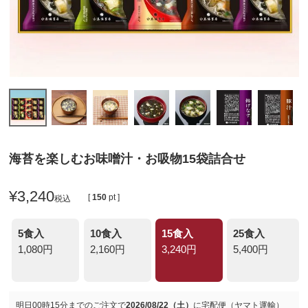
海苔を楽しむお味噌汁・お吸物15袋詰合せ
¥
3,240
[
150
pt ]
税込
5食入
10食入
15食入
25食入
1,080円
2,160円
3,240円
5,400円
明日
00時15分
までのご注文で
2026/08/22（土）
に
宅配便（ヤマト運輸）