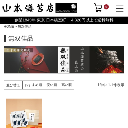
0
創業1849年 東京 日本橋室町 4,320円以上で送料無料
HOME
無双佳品
無双佳品
1
件中
1
-
1
件表示
おすすめ順
安い順
高い順
並び替え