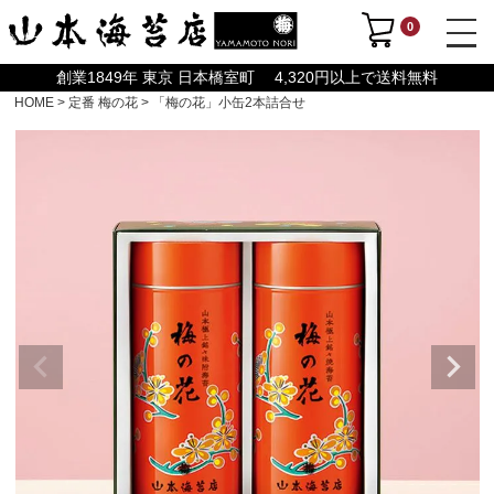
0
創業1849年 東京 日本橋室町 4,320円以上で送料無料
HOME
定番 梅の花
「梅の花」小缶2本詰合せ