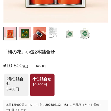
「梅の花」小缶2本詰合せ
¥
10,800
[
500
pt ]
税込
2号缶詰合
小缶詰合せ
せ
10,800円
5,400円
本日
12時00分
までのご注文で
2026/08/12（水）
に
宅配便（ヤマト運輸）
でお届けします。