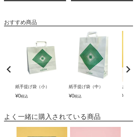
おすすめ商品
紙手提げ袋（小）
紙手提げ袋（中）
おつま
¥
0
¥
0
¥
4,32
税込
税込
よく一緒に購入されている商品