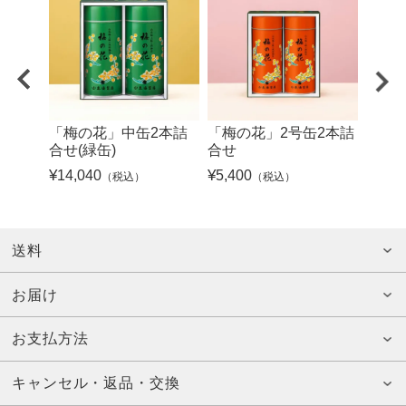
「梅の花」中缶2本詰
「梅の花」2号缶2本詰
海苔
合せ(緑缶)
合せ
汁・お
¥
14,040
¥
5,400
¥
5,40
（税込）
（税込）
送料
お届け
お支払方法
キャンセル・返品・交換