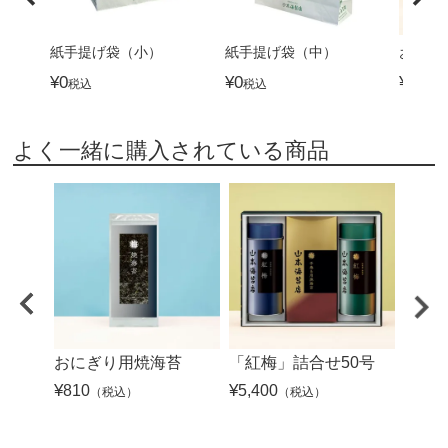
紙手提げ袋（小）
紙手提げ袋（中）
おつま
¥
0
¥
0
¥
4,32
税込
税込
よく一緒に購入されている商品
おにぎり用焼海苔
「紅梅」詰合せ50号
銘々
¥
810
¥
5,400
¥
864
（税込）
（税込）