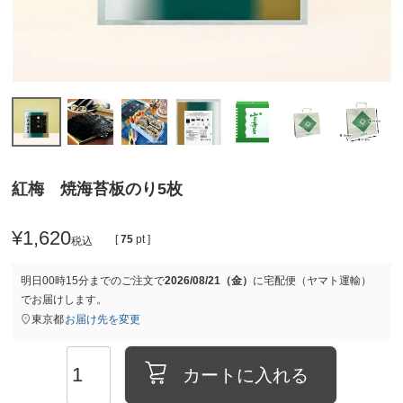
紅梅 焼海苔板のり5枚
¥
1,620
[
75
pt ]
税込
明日
00時15分
までのご注文で
2026/08/21（金）
に
宅配便（ヤマト運輸）
でお届けします。
東京都
お届け先を変更
カートに入れる