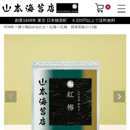
0
創業1849年 東京 日本橋室町 4,320円以上で送料無料
HOME
贈り物詰め合わせ
紅梅
紅梅 焼海苔板のり5枚