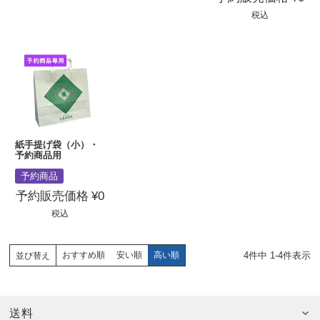
税込
紙手提げ袋（小）・
予約商品用
予約商品
予約販売価格
¥
0
税込
4
件中
1
-
4
件表示
おすすめ順
安い順
高い順
並び替え
送料