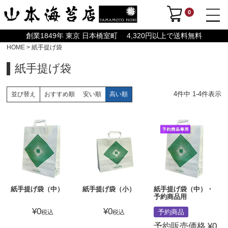
0
創業1849年 東京 日本橋室町 4,320円以上で送料無料
HOME
紙手提げ袋
紙手提げ袋
4
件中
1
-
4
件表示
おすすめ順
安い順
高い順
並び替え
紙手提げ袋（中）
紙手提げ袋（小）
紙手提げ袋（中）・
予約商品用
¥
0
¥
0
予約商品
税込
税込
予約販売価格
¥
0