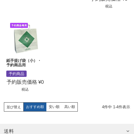
税込
紙手提げ袋（小）・
予約商品用
予約商品
予約販売価格
¥
0
税込
4
件中
1
-
4
件表示
おすすめ順
安い順
高い順
並び替え
送料