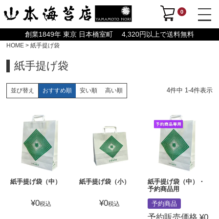
0
創業1849年 東京 日本橋室町 4,320円以上で送料無料
HOME
紙手提げ袋
紙手提げ袋
4
件中
1
-
4
件表示
おすすめ順
安い順
高い順
並び替え
紙手提げ袋（中）
紙手提げ袋（小）
紙手提げ袋（中）・
予約商品用
¥
0
¥
0
予約商品
税込
税込
予約販売価格
¥
0