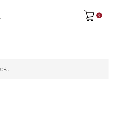
0
せ
せん。