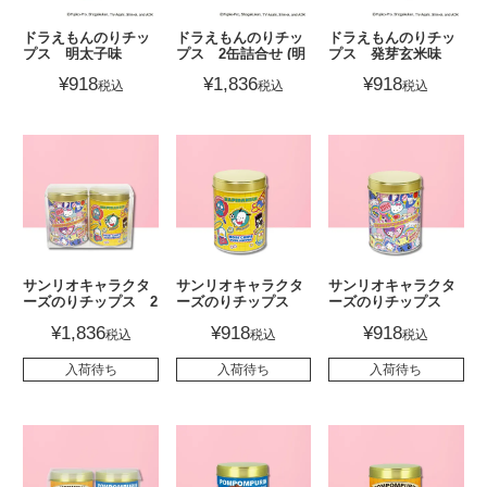
ドラえもんのりチッ
ドラえもんのりチッ
ドラえもんのりチッ
プス 明太子味
プス 2缶詰合せ (明
プス 発芽玄米味
太子味･ 発芽玄米
¥
918
¥
1,836
¥
918
税込
税込
税込
味）
サンリオキャラクタ
サンリオキャラクタ
サンリオキャラクタ
ーズのりチップス 2
ーズのりチップス
ーズのりチップス
缶詰合せ (明太子味･
ゆず胡椒味
明太子味
¥
1,836
¥
918
¥
918
税込
税込
税込
ゆず胡椒味）
入荷待ち
入荷待ち
入荷待ち