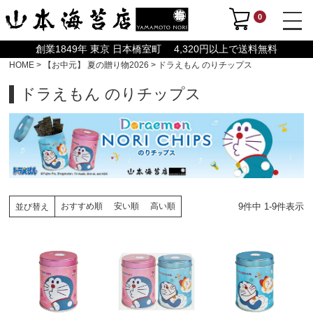
0
創業1849年 東京 日本橋室町 4,320円以上で送料無料
HOME
【お中元】 夏の贈り物2026
ドラえもん のりチップス
ドラえもん のりチップス
9
件中
1
-
9
件表示
おすすめ順
安い順
高い順
並び替え