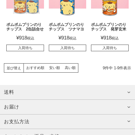
ポムポムプリンのり
ポムポムプリンのり
ポムポムプリンのり
チップス 2缶詰合せ
チップス ツナマヨ
チップス 発芽玄米
味
味
¥
918
¥
918
¥
918
税込
税込
税込
入荷待ち
入荷待ち
入荷待ち
9
件中
1
-
9
件表示
おすすめ順
安い順
高い順
並び替え
送料
お届け
お支払方法