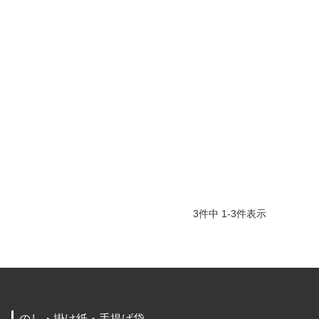
3
件中
1
-
3
件表示
のし・掛け紙・手提げ袋