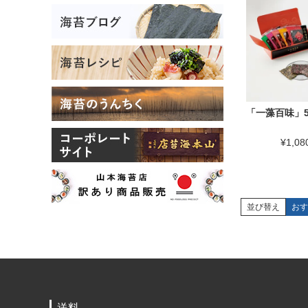
「一藻百味」
¥
1,08
並び替え
おす
送料