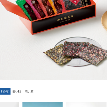
すめ順
安い順
高い順