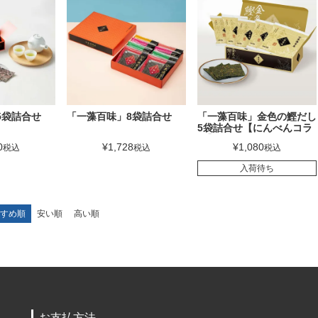
5袋詰合せ
「一藻百味」8袋詰合せ
「一藻百味」金色の鰹だし
5袋詰合せ【にんべんコラ
ボ】
0
¥
1,728
¥
1,080
税込
税込
税込
入荷待ち
すめ順
安い順
高い順
お支払方法