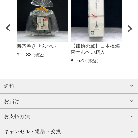
海苔巻きせんべい
【麒麟の翼】日本橋海
はろ
苔せんべい箱入
ぷす(
¥
1,188
（税込）
¥
1,620
¥
864
（税込）
送料
お届け
お支払方法
キャンセル・返品・交換