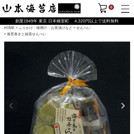
0
創業1849年 東京 日本橋室町 4,320円以上で送料無料
HOME
ふりかけ・味噌汁・お茶漬けなど
せんべい
海苔巻きと抹茶せんべい