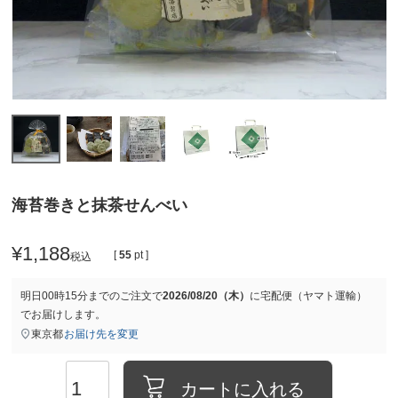
海苔巻きと抹茶せんべい
¥
1,188
[
55
pt ]
税込
明日
00時15分
までのご注文で
2026/08/20（木）
に
宅配便（ヤマト運輸）
でお届けします。
東京都
お届け先を変更
カートに入れる