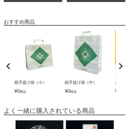
おすすめ商品
紙手提げ袋（小）
紙手提げ袋（中）
おつま
¥
0
¥
0
¥
4,32
税込
税込
よく一緒に購入されている商品