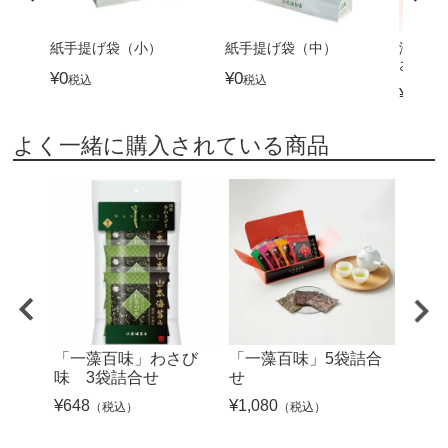
紙手提げ袋（小）
紙手提げ袋（中）
海苔を
お吸物
¥
0
¥
0
税込
税込
¥
3,24
よく一緒に購入されている商品
「一藻百味」わさび
「一藻百味」5袋詰合
「一
味 3袋詰合せ
せ
せ
¥
648
¥
1,080
¥
1,72
（税込）
（税込）