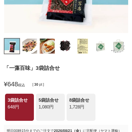
「一藻百味」3袋詰合せ
¥
648
[
30
pt ]
税込
3袋詰合せ
5袋詰合せ
8袋詰合せ
648円
1,080円
1,728円
明日
00時15分
までのご注文で
2026/08/21（金）
に
宅配便（ヤマト運輸）