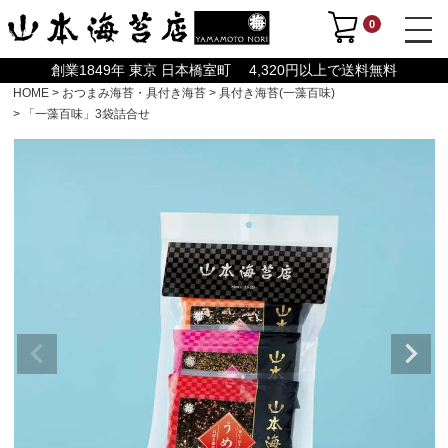
0
創業1849年 東京 日本橋室町 4,320円以上で送料無料
HOME
おつまみ海苔・具付き海苔
具付き海苔(一藻百味)
「一藻百味」3袋詰合せ