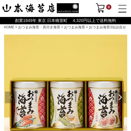
0
創業1849年 東京 日本橋室町 4,320円以上で送料無料
HOME
おつまみ海苔・具付き海苔
おつまみ海苔
おつまみ海苔3缶詰合せ