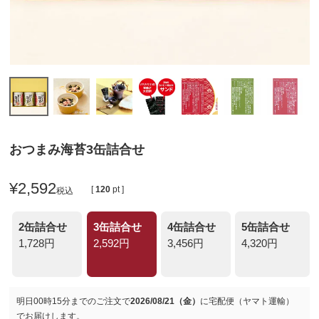
おつまみ海苔3缶詰合せ
¥
2,592
[
120
pt ]
税込
2缶詰合せ
3缶詰合せ
4缶詰合せ
5缶詰合せ
1,728円
2,592円
3,456円
4,320円
明日
00時15分
までのご注文で
2026/08/21（金）
に
宅配便（ヤマト運輸）
でお届けします。