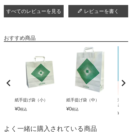
すべてのレビューを見る
レビューを書く
おすすめ商品
紙手提げ袋（小）
紙手提げ袋（中）
海苔を
お吸物
¥
0
¥
0
税込
税込
¥
3,24
よく一緒に購入されている商品