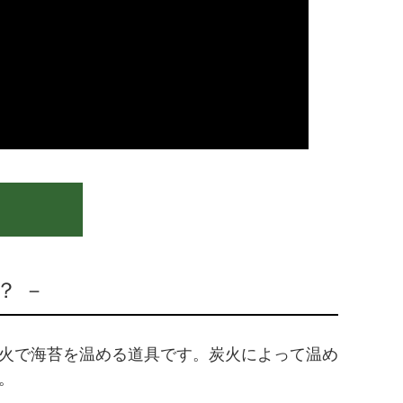
ox？ －
火で海苔を温める道具です。炭火によって温め
。