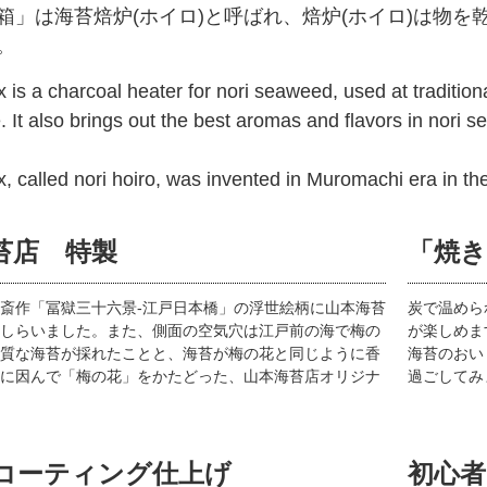
箱」は海苔焙炉(ホイロ)と呼ばれ、焙炉(ホイロ)は物
。
 is a charcoal heater for nori seaweed, used at tradition
 It also brings out the best aromas and flavors in nori 
x, called nori hoiro, was invented in Muromachi era in th
苔店 特製
「焼
斎作「冨獄三十六景-江戸日本橋」の浮世絵柄に山本海苔
炭で温めら
しらいました。また、側面の空気穴は江戸前の海で梅の
が楽しめま
質な海苔が採れたことと、海苔が梅の花と同じように香
海苔のおい
に因んで「梅の花」をかたどった、山本海苔店オリジナ
過ごしてみ
コーティング仕上げ
初心者