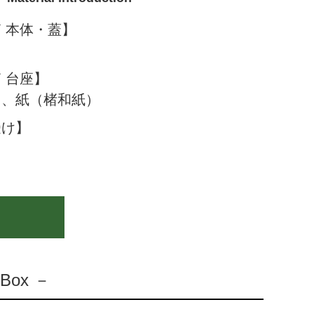
 本体・蓋】
）
 台座】
）、紙（楮和紙）
受け】
i Box －