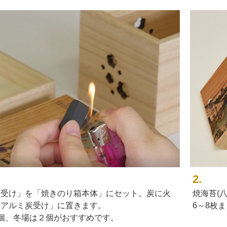
2.
炭受け」を「焼きのり箱本体」にセット。炭に火
焼海苔(
「アルミ炭受け」に置きます。
6～8枚
個、冬場は２個がおすすめです。