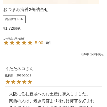
おつまみ海苔2缶詰合せ
商品番号
RO2
¥
1,728
税込
5.00
8
8
件中
1
-
8
件表示
うたたネコ
投稿日
2025/10/12
大阪に住む親戚へのお土産に購入しました。

関西の人は、焼き海苔より味付け海苔を好まれ