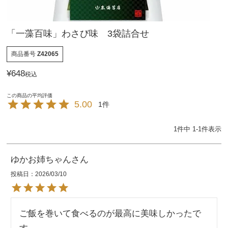
「一藻百味」わさび味 3袋詰合せ
商品番号
Z42065
¥
648
税込
5.00
1
1
件中
1
-
1
件表示
ゆかお姉ちゃん
投稿日
2026/03/10
ご飯を巻いて食べるのが最高に美味しかったで