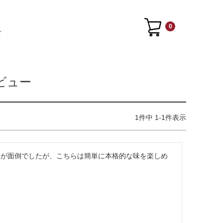
0
せ
ビュー
1
件中
1
-
1
件表示
理が面倒でしたが、こちらは簡単に本格的な味を楽しめ