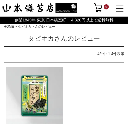
0
創業1849年 東京 日本橋室町 4,320円以上で送料無料
HOME
タピオカさんのレビュー
タピオカさんのレビュー
4
件中
1
-
4
件表示