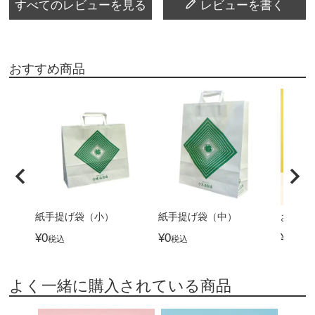
すべてのレビューを見る
レビューを書く
おすすめ商品
紙手提げ袋（小）
紙手提げ袋（中）
おつま
¥
0
¥
0
¥
4,32
税込
税込
よく一緒に購入されている商品