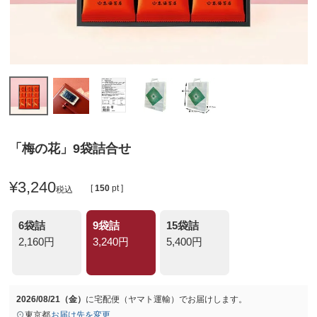
「梅の花」9袋詰合せ
¥
3,240
[
150
pt ]
税込
6袋詰
9袋詰
15袋詰
2,160円
3,240円
5,400円
2026/08/21（金）
に
宅配便（ヤマト運輸）
でお届けします。
東京都
お届け先を変更