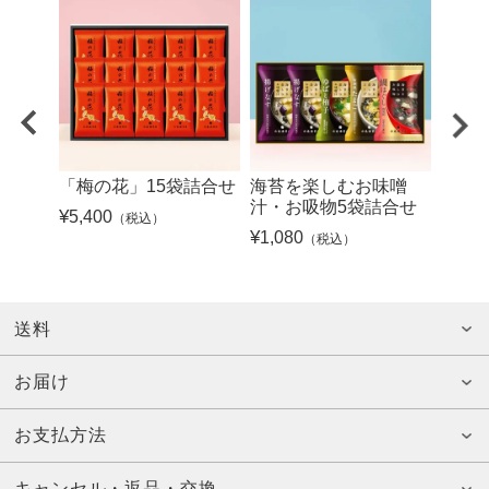
「梅の花」15袋詰合せ
海苔を楽しむお味噌
「梅
汁・お吸物5袋詰合せ
¥
5,400
¥
2,16
（税込）
¥
1,080
（税込）
送料
お届け
お支払方法
キャンセル・返品・交換