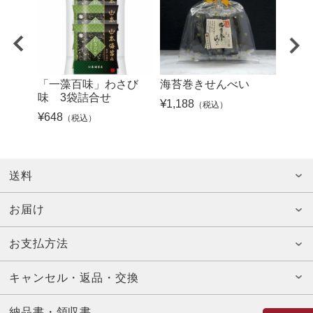
「一藻百味」わさび
海苔巻きせんべい
焼き
味 3袋詰合せ
ット)
¥
1,188
（税込）
¥
648
¥
18,3
（税込）
送料
お届け
お支払方法
キャンセル・返品・交換
納品書・領収書