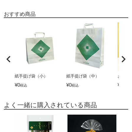
おすすめ商品
紙手提げ袋（小）
紙手提げ袋（中）
おつま
¥
0
¥
0
¥
4,32
税込
税込
よく一緒に購入されている商品