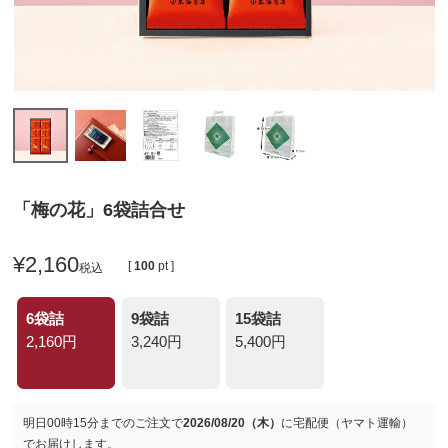
「梅の花」6袋詰合せ
¥
2,160
[
100
pt ]
税込
6袋詰
9袋詰
15袋詰
2,160円
3,240円
5,400円
明日
00時15分
までのご注文で
2026/08/20（木）
に
宅配便（ヤマト運輸）
でお届けします。