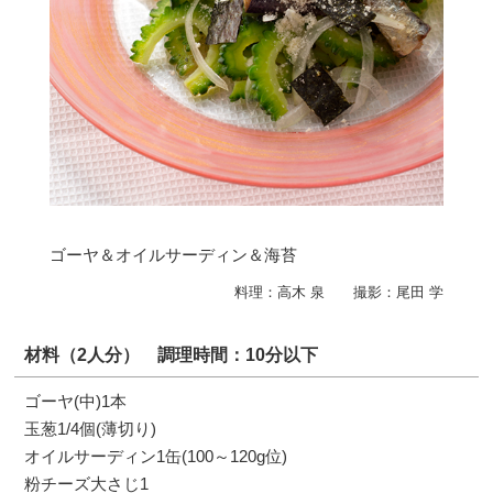
ゴーヤ＆オイルサーディン＆海苔
料理：高木 泉 撮影：尾田 学
材料（2人分）
調理時間：10分以下
ゴーヤ(中)1本
玉葱1/4個(薄切り)
オイルサーディン1缶(100～120g位)
粉チーズ大さじ1