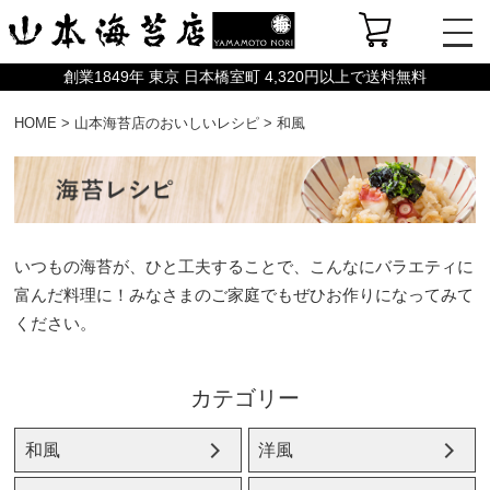
創業1849年 東京 日本橋室町 4,320円以上で送料無料
HOME
>
山本海苔店のおいしいレシピ
>
和風
いつもの海苔が、ひと工夫することで、こんなにバラエティに
富んだ料理に！みなさまのご家庭でもぜひお作りになってみて
ください。
カテゴリー
和風
洋風