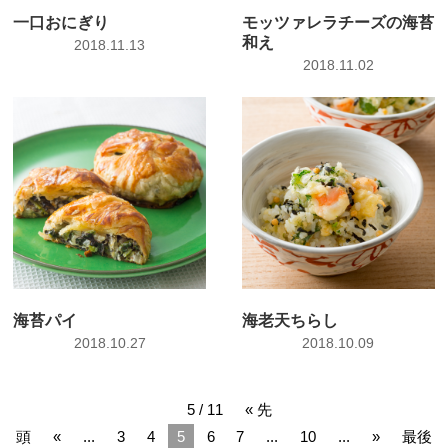
一口おにぎり
モッツァレラチーズの海苔
和え
2018.11.13
2018.11.02
海苔パイ
海老天ちらし
2018.10.27
2018.10.09
5 / 11
« 先
頭
«
...
3
4
5
6
7
...
10
...
»
最後